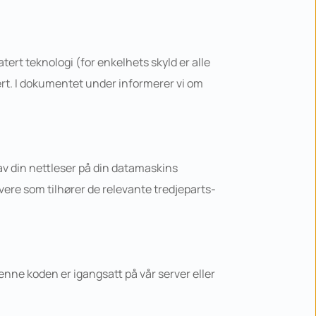
ert teknologi (for enkelhets skyld er alle 
ert. I dokumentet under informerer vi om 
av din nettleser på din datamaskins 
ervere som tilhører de relevante tredjeparts-
Denne koden er igangsatt på vår server eller 