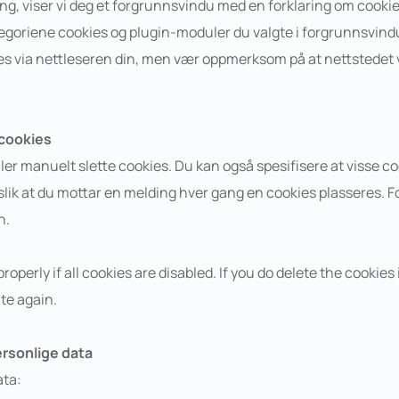
ng, viser vi deg et forgrunnsvindu med en forklaring om cookies
ategoriene cookies og plugin-moduler du valgte i forgrunnsvind
es via nettleseren din, men vær oppmerksom på at nettstedet v
 cookies
ler manuelt slette cookies. Du kan også spesifisere at visse coo
n slik at du mottar en melding hver gang en cookies plasseres. 
n.
perly if all cookies are disabled. If you do delete the cookies 
te again.
ersonlige data
ata: