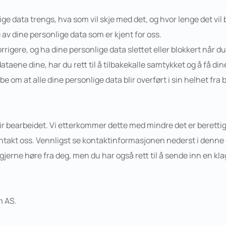
ige data trengs, hva som vil skje med det, og hvor lenge det vil 
de av dine personlige data som er kjent for oss.
, korrigere, og ha dine personlige data slettet eller blokkert når 
dataene dine, har du rett til å tilbakekalle samtykket og å få din
 å be om at alle dine personlige data blir overført i sin helhet fr
blir bearbeidet. Vi etterkommer dette med mindre det er beretti
ontakt oss. Vennligst se kontaktinformasjonen nederst i denne 
 gjerne høre fra deg, men du har også rett til å sende inn en kl
m AS.