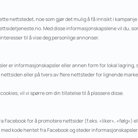
e nettstedet, noe som gjør det mulig å få innsikt i kampanje res
nettsidetjeneste.no. Med disse informasjonskapslene vil du, som 
g interesser til å vise deg personlige annonser.
er informasjonskapsler eller annen form for lokal lagring, som 
 nettsiden eller på tvers av flere nettsteder for lignende mark
kies, vil vi spørre om din tillatelse til å plassere disse.
ra Facebook for å promotere nettsider (f.eks. «liker», «følg») el
med kode hentet fra Facebook og steder informasjonskapsler. 